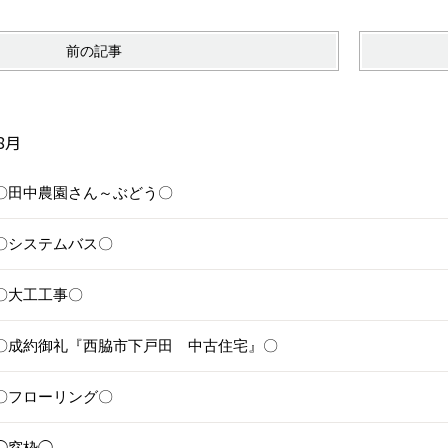
前の記事
8月
27〇田中農園さん～ぶどう〇
26〇システムバス〇
23〇大工工事〇
19〇成約御礼『西脇市下戸田 中古住宅』〇
18〇フローリング〇
2◯窓枠◯