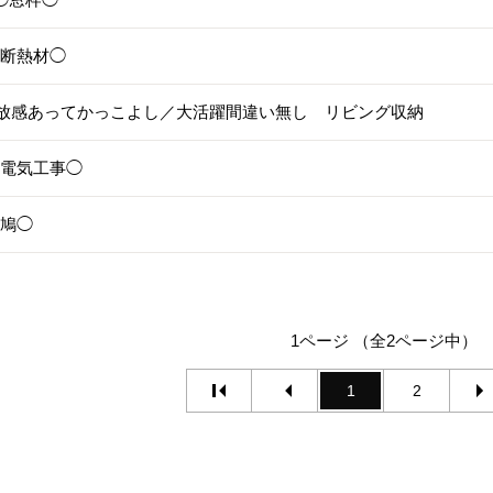
8◯断熱材◯
放感あってかっこよし／大活躍間違い無し リビング収納
5◯電気工事◯
◯鳩◯
1ページ （全2ページ中）
1
2