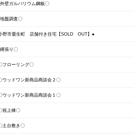
5〇外壁ガルバリウム鋼板〇
4〇地盤調査〇
3●小野市粟生町 店舗付き住宅【SOLD OUT】●
1〇縄張り〇
28〇フローリング〇
25〇ウッドワン新商品商談会２〇
24〇ウッドワン新商品商談会１〇
1〇祝上棟〇
17〇土台敷き〇