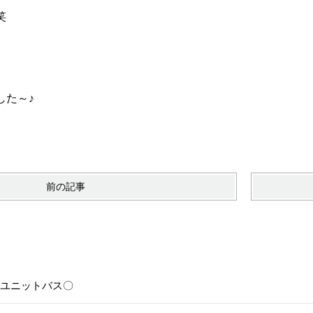
笑
した～♪
前の記事
6〇ユニットバス〇