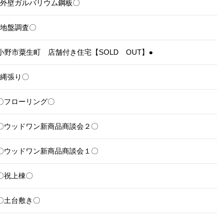
5〇外壁ガルバリウム鋼板〇
4〇地盤調査〇
3●小野市粟生町 店舗付き住宅【SOLD OUT】●
1〇縄張り〇
28〇フローリング〇
25〇ウッドワン新商品商談会２〇
24〇ウッドワン新商品商談会１〇
1〇祝上棟〇
17〇土台敷き〇