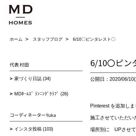
ホーム
スタッフブログ
6/10〇ピンタレスト〇
6/10〇ピ
代表 村田
家づくり日誌 (34)
公開日：2020/06/10(
MDﾎｰﾑｽﾞ ﾗﾝﾆﾝｸﾞｸﾗﾌﾞ (26)
Pinterest を追加し
コーディネーターYuka
施工させていただい
インスタ投稿 (103)
場所別に UPさせ