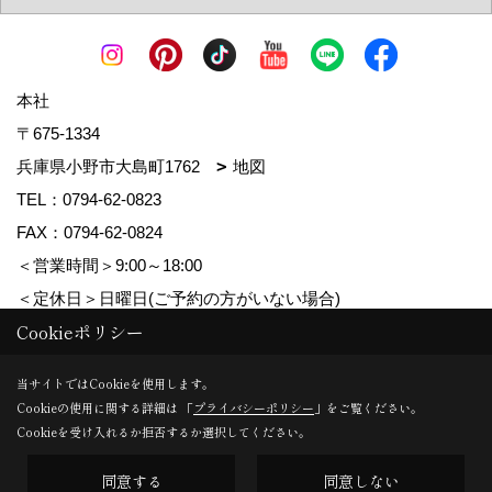
本社
〒675-1334
兵庫県小野市大島町1762
地図
TEL：
0794-62-0823
FAX：0794-62-0824
＜営業時間＞9:00～18:00
＜定休日＞日曜日(ご予約の方がいない場合)
Cookieポリシー
Copyright (c) MDhomes. All Rights Reserved.
当サイトではCookieを使用します。
Cookieの使用に関する詳細は 「
プライバシーポリシー
」をご覧ください。
Produced by
ゴデスクリエイト
Cookieを受け入れるか拒否するか選択してください。
同意する
同意しない