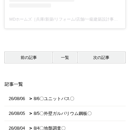
MDホームズ［兵庫/新築/リフォーム/店舗/一級建築設計事務所/不動産］(@mdhomes_official)がシェアした投稿
前の記事
一覧
次の記事
記事一覧
26/08/06
8/6〇ユニットバス〇
26/08/05
8/5〇外壁ガルバリウム鋼板〇
26/08/04
8/4〇地盤調査〇