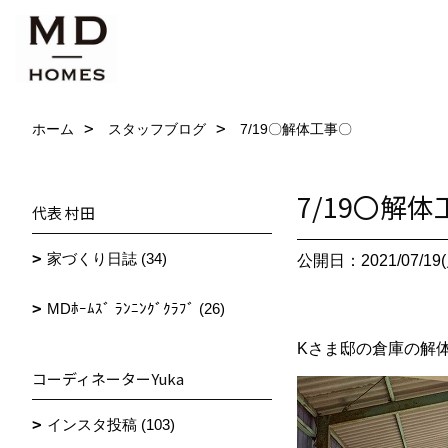
ホーム
スタッフブログ
7/19〇解体工事〇
7/19〇解
代表 村田
家づくり日誌 (34)
公開日：2021/07/19(
MDﾎｰﾑｽﾞ ﾗﾝﾆﾝｸﾞｸﾗﾌﾞ (26)
Kさま邸の倉庫の解
コーディネーターYuka
インスタ投稿 (103)