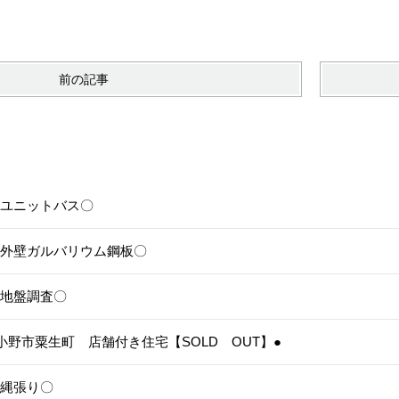
前の記事
6〇ユニットバス〇
5〇外壁ガルバリウム鋼板〇
4〇地盤調査〇
3●小野市粟生町 店舗付き住宅【SOLD OUT】●
1〇縄張り〇