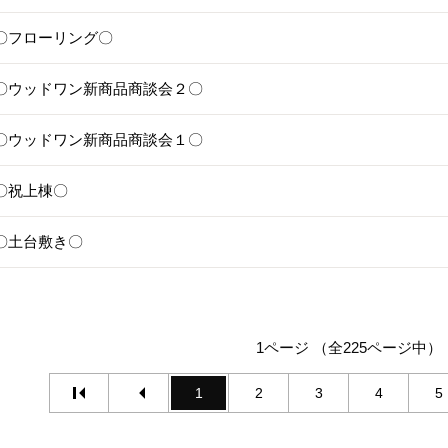
28〇フローリング〇
25〇ウッドワン新商品商談会２〇
24〇ウッドワン新商品商談会１〇
1〇祝上棟〇
17〇土台敷き〇
1ページ （全225ページ中）
1
2
3
4
5