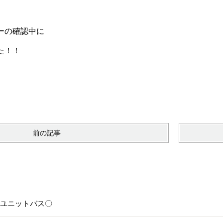
ーの確認中に
た！！
前の記事
6〇ユニットバス〇