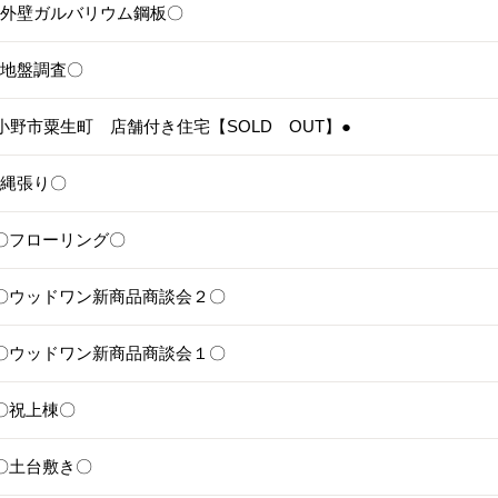
5〇外壁ガルバリウム鋼板〇
4〇地盤調査〇
3●小野市粟生町 店舗付き住宅【SOLD OUT】●
1〇縄張り〇
28〇フローリング〇
25〇ウッドワン新商品商談会２〇
24〇ウッドワン新商品商談会１〇
1〇祝上棟〇
17〇土台敷き〇