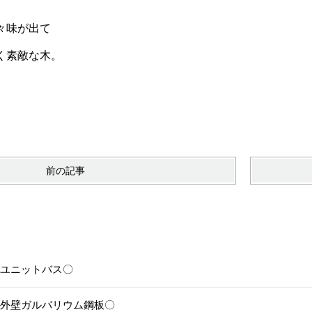
々味が出て
く素敵な木。
前の記事
6〇ユニットバス〇
5〇外壁ガルバリウム鋼板〇