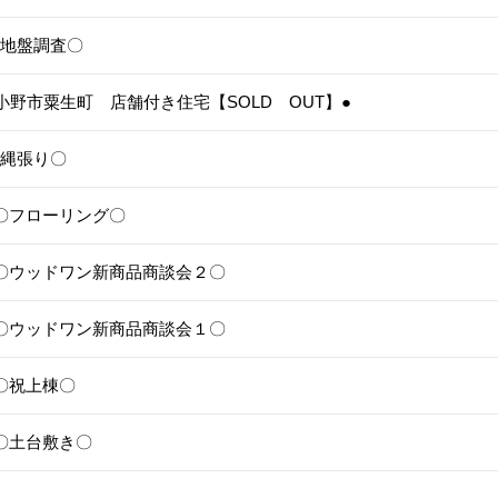
4〇地盤調査〇
3●小野市粟生町 店舗付き住宅【SOLD OUT】●
1〇縄張り〇
28〇フローリング〇
25〇ウッドワン新商品商談会２〇
24〇ウッドワン新商品商談会１〇
1〇祝上棟〇
17〇土台敷き〇