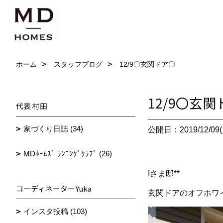
ホーム
スタッフブログ
12/9〇玄関ドア〇
12/9〇玄
代表 村田
家づくり日誌 (34)
公開日：2019/12/09(
MDﾎｰﾑｽﾞ ﾗﾝﾆﾝｸﾞｸﾗﾌﾞ (26)
Iさま邸**
コーディネーターYuka
玄関ドアのオフホワ
インスタ投稿 (103)